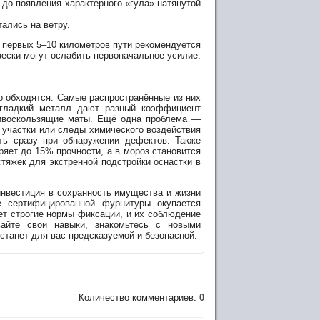
до появления характерного «гула» натянутой
ались на ветру.
 первых 5–10 километров пути рекомендуется
вески могут ослабить первоначальное усилие.
о обходятся. Самые распространённые из них
и гладкий металл дают разный коэффициент
тивоскользящие маты. Ещё одна проблема —
 участки или следы химического воздействия
ть сразу при обнаружении дефектов. Также
ряет до 15% прочности, а в мороз становится
стяжек для экстренной подстройки оснастки в
инвестиция в сохранность имущества и жизни
 сертифицированной фурнитуры окупается
ет строгие нормы фиксации, и их соблюдение
айте свои навыки, знакомьтесь с новыми
 станет для вас предсказуемой и безопасной.
Количество комментариев:
0