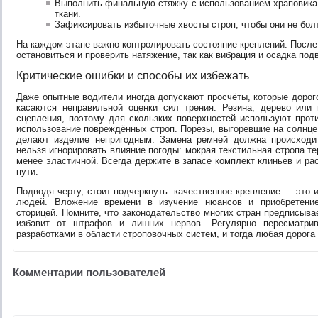
Выполнить финальную стяжку с использованием храповика 
ткани.
Зафиксировать избыточные хвосты строп, чтобы они не болт
На каждом этапе важно контролировать состояние креплений. После
остановиться и проверить натяжение, так как вибрация и осадка под
Критические ошибки и способы их избежать
Даже опытные водители иногда допускают просчёты, которые дорог
касаются неправильной оценки сил трения. Резина, дерево ил
сцепления, поэтому для скользких поверхностей используют про
использование повреждённых строп. Порезы, выгоревшие на солнце
делают изделие непригодным. Замена ремней должна происходи
нельзя игнорировать влияние погоды: мокрая текстильная стропа те
менее эластичной. Всегда держите в запасе комплект клиньев и ра
пути.
Подводя черту, стоит подчеркнуть: качественное крепление — это 
людей. Вложение времени в изучение нюансов и приобретение
сторицей. Помните, что законодательство многих стран предписыва
избавит от штрафов и лишних нервов. Регулярно пересматрив
разработками в области строповочных систем, и тогда любая дорога
Комментарии пользователей