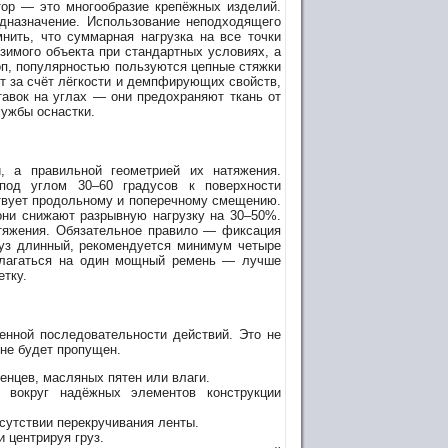
тор — это многообразие крепёжных изделий.
дназначение. Использование неподходящего
нить, что суммарная нагрузка на все точки
зимого объекта при стандартных условиях, а
оп, популярностью пользуются цепные стяжки
т за счёт лёгкости и демпфирующих свойств,
авок на углах — они предохраняют ткань от
лужбы оснастки.
, а правильной геометрией их натяжения.
под углом 30–60 градусов к поверхности
твует продольному и поперечному смещению.
они снижают разрывную нагрузку на 30–50%.
тяжения. Обязательное правило — фиксация
руз длинный, рекомендуется минимум четыре
полагаться на один мощный ремень — лучше
етку.
енной последовательности действий. Это не
 не будет пропущен.
енцев, масляных пятен или влаги.
 вокруг надёжных элементов конструкции
сутствии перекручивания ленты.
 центрируя груз.