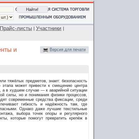
Прайс-листы
Участники
|
|
енты и
Версия для печати
или тяжёлых предметов, знает: безопасность
го этапа может привести к смещению центра
а, а в худшем случае — к аварийной ситуации
ой силы, но и понимания физики процессов,
дят современные средства фиксации, среди
печивают гибкость и надёжность там, где
опасными. Однако даже лучшие текстильные
онтажа, выбора точек опоры и регулярного
кты, которые помогут превратить крепёж в