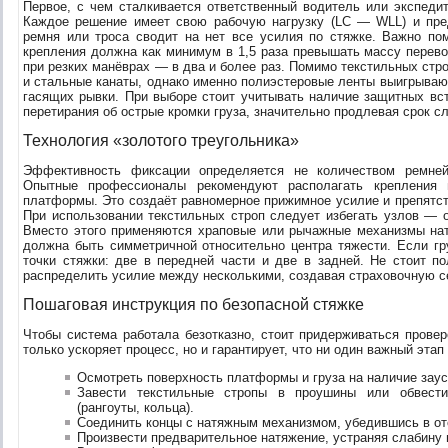
Первое, с чем сталкивается ответственный водитель или экспеди
Каждое решение имеет свою рабочую нагрузку (LC — WLL) и пре
ремня или троса сводит на нет все усилия по стяжке. Важно пом
крепления должна как минимум в 1,5 раза превышать массу перево
при резких манёврах — в два и более раз. Помимо текстильных стр
и стальные канаты, однако именно полиэстеровые ленты выигрываю
гасящих рывки. При выборе стоит учитывать наличие защитных вст
перетирания об острые кромки груза, значительно продлевая срок с
Технология «золотого треугольника»
Эффективность фиксации определяется не количеством ремней
Опытные профессионалы рекомендуют располагать крепления 
платформы. Это создаёт равномерное прижимное усилие и препятс
При использовании текстильных строп следует избегать узлов — 
Вместо этого применяются храповые или рычажные механизмы на
должна быть симметричной относительно центра тяжести. Если г
точки стяжки: две в передней части и две в задней. Не стоит 
распределить усилие между несколькими, создавая страховочную с
Пошаговая инструкция по безопасной стяжке
Чтобы система работала безотказно, стоит придерживаться провер
только ускоряет процесс, но и гарантирует, что ни один важный этап
Осмотреть поверхность платформы и груза на наличие заус
Завести текстильные стропы в проушины или обвести
(рангоуты, кольца).
Соединить концы с натяжным механизмом, убедившись в от
Произвести предварительное натяжение, устраняя слабину и