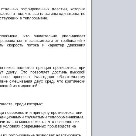
стальных гофрированных пластин, которые
ается в том, что все пластины одинаковы, но
аствующих в теплообмене.
ообмена, что значительно увеличивает
рьироваться в зависимости от требований к
ать скорость потока и характер движения
нников является принцип противотока, при
уг другу. Это позволяет достичь высокой
ного процесса. Благодаря обязательному
твие смешивания двух сред, что критически
каждой из жидкостей.
ществ, среди которых:
 поверхности и принципу противотока, они
радиционными трубчатыми теплообменниками.
чительно меньше места, что позволяет их
 в условиях современных производств на
 и их гофрирование позволяет адаптировать