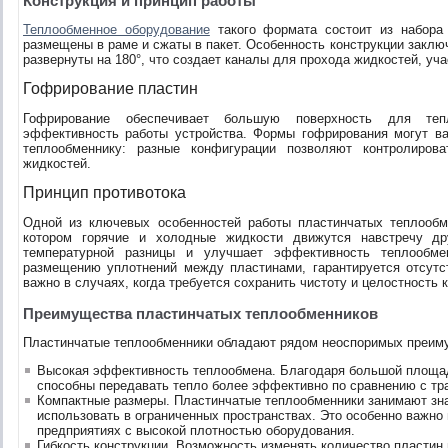
Конструкция и принцип работы
Теплообменное оборудование
такого формата состоит из набора 
размещены в раме и сжаты в пакет. Особенность конструкции заключ
развернуты на 180°, что создает каналы для прохода жидкостей, уч
Гофрирование пластин
Гофрирование обеспечивает большую поверхность для тепл
эффективность работы устройства. Формы гофрирования могут ва
теплообменнику: разные конфигурации позволяют контролиров
жидкостей.
Принцип противотока
Одной из ключевых особенностей работы пластинчатых теплообме
котором горячие и холодные жидкости движутся навстречу др
температурной разницы и улучшает эффективность теплообмен
размещению уплотнений между пластинами, гарантируется отсутс
важно в случаях, когда требуется сохранить чистоту и целостность 
Преимущества пластинчатых теплообменников
Пластинчатые теплообменники обладают рядом неоспоримых преиму
Высокая эффективность теплообмена. Благодаря большой площади
способны передавать тепло более эффективно по сравнению с т
Компактные размеры. Пластинчатые теплообменники занимают зна
использовать в ограниченных пространствах. Это особенно важно
предприятиях с высокой плотностью оборудования.
Гибкость конструкции. Возможность изменять количество пластин