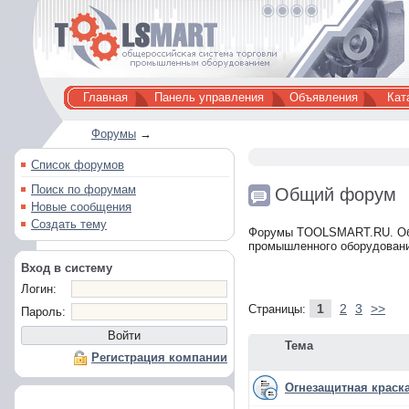
Главная
Панель управления
Объявления
Кат
Форумы
→
Список форумов
Поиск по форумам
Общий форум
Новые сообщения
Создать тему
Форумы TOOLSMART.RU. Обще
промышленного оборудовани
Вход в систему
Логин:
1
2
3
>>
Страницы:
Пароль:
Тема
Регистрация компании
Огнезащитная краск