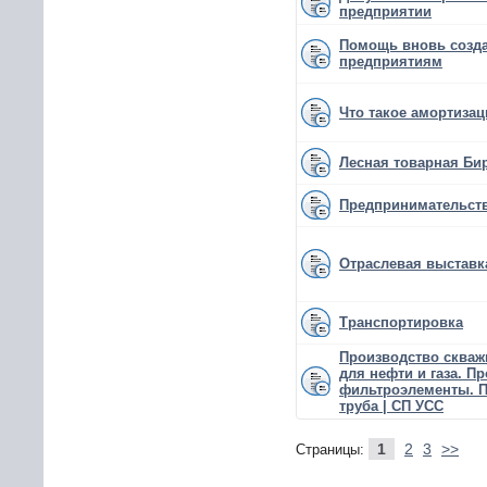
предприятии
Помощь вновь созд
предприятиям
Что такое амортизац
Лесная товарная Би
Предпринимательст
Отраслевая выставк
Транспортировка
Производство сква
для нефти и газа. 
фильтроэлементы. 
труба | СП УСС
1
2
3
>>
Страницы: