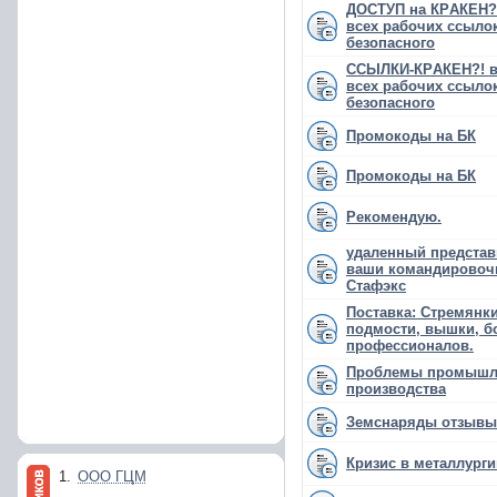
ДОСТУП на КРAКЕН?! 
всех рабочих ссылок
безопасного
ССЫЛКИ-КРAКЕН?! в 
всех рабочих ссылок
безопасного
Промокоды на БК
Промокоды на БК
Рекомендую.
удаленный представ
ваши командировоч
Стафэкс
Поставка: Стремянки
подмости, вышки, б
профессионалов.
Проблемы промышл
производства
Земснаряды отзывы
Кризис в металлурги
1.
ООО ГЦМ