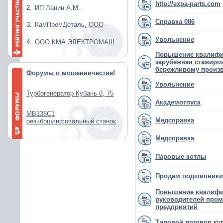
http://expa-parts.com
2.
ИП Ланин А.М.
Справка 086
3.
КамПромДеталь, ООО
Увольнение
4.
ООО КМА ЭЛЕКТРОМАШ
Повышение квалифи
зарубежная стажиро
бережливому произ
Форумы о мошенничестве!
Увольнение
Турбогенератор Кубань 0, 75
Академотпуск
МВ138С1
Медсправка
резьбошлифовальный станок
Медсправка
Паровые котлы
Продам подшипники
Повышение квалифи
руководителей про
предприятий
Типовой договор ку