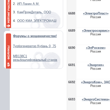
2.
ИП Ланин А.М.
3.
КамПромДеталь, ООО
6688
«ЭлектроПласт»
Россия
4.
ООО КМА ЭЛЕКТРОМАШ
6689
«Электросервис»
Россия
Форумы о мошенничестве!
Турбогенератор Кубань 0, 75
6690
«ЭлРоском»
Россия
МВ138С1
резьбошлифовальный станок
6691
«Энергия»
Россия
6692
«ЭнергоКом», ЗА
Россия
6693
«ЭнергоСистема»
Россия