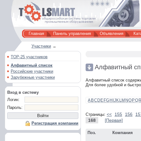
Главная
Панель управления
Объявления
Кат
Участники
→
TOP-25 участников
Алфавитный список
Алфавитный сп
Российские участники
Зарубежные участники
Алфавитный список содержит
Для более удобной и быстро
Вход в систему
Логин:
A
B
C
D
E
F
G
H
I
J
K
L
M
N
O
P
Q
Пароль:
<<
155
156
15
Страницы:
168
[Первая]
Регистрация компании
Поз.
Компания