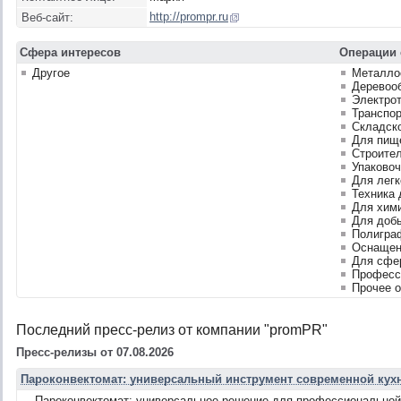
http://prompr.ru
Веб-сайт:
Сфера интересов
Операции 
Другое
Металло
Деревоо
Электрот
Транспор
Складско
Для пищ
Строите
Упаковоч
Для лег
Техника 
Для хим
Для доб
Полигра
Оснащен
Для сфе
Професс
Прочее 
Последний пресс-релиз от компании "promPR"
Пресс-релизы от 07.08.2026
Пароконвектомат: универсальный инструмент современной кух
Пароконвектомат: универсальное решение для профессиональной 