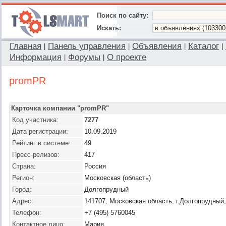
Поиск по сайту:
Искать:
Главная
Панель управления
Объявления
Каталог
|
|
|
|
Информация
Форумы
О проекте
|
|
promPR
Карточка компании "promPR"
Код участника:
7277
Дата регистрации:
10.09.2019
Рейтинг в системе:
49
Пресс-релизов:
417
Страна:
Россия
Регион:
Московская (область)
Город:
Долгопрудный
Адрес:
141707, Московская область, г.Долгопрудный, 
Телефон:
+7 (495) 5760045
Контактное лицо:
Мария