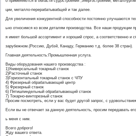
о применяются в области судостроения ,энергостроении, металлурги
ции, металло-перерабатывабщей и так далее.
Для увеличения конкурентной способности постоянно улучшаются те
ьно относимся ко всем деталям производства. Все наши продукции 
я имеет большой ассортимент и хороший спрос, а соответственно и сб
зарубежном.(Россию, Дубэй, Канаду, Германию т.д. более 38 стран).
Главная деятельность:Промышленная услуга.
Виды оборудования нашего производства :
1)Универсальный токарный станок
2)Расточный станок
3)Горизонтальный токарный станок с ЧПУ
4) Фрезерный обрабатывающий центр
5) Фрезерный станок
6) Пятишпиндельный обрабатывающий станок
7) Токарно-винторезный станок
Просим посмотреть, если у вас будет другой запрос, с удовольстви
Если вы не отвечает за данную деятельность, просим передавать ег
ь меня с ним.
Всего доброго!
Жду вашего ответа.