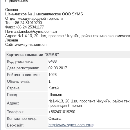
С уважением!
Оксана
Шэньянское № 1 механическое ООО SYMS
Отдел международной торговли
Тел:+86 24 31019290
Факс:+86 24 25341177
Почта:stanoks@syms.com.cn
Адрес:№1-4-13, 20 Цзя, проспект ЧжунЯн, район технико-экономическ
Ляонин
Сайт:www.syms.com.cn
Карточка компании "SYMS"
Код участника:
6488
Дата регистрации:
02.03.2017
Рейтинг в системе:
1026
Объявлений:
1
Страна:
Китай
Город:
Шэньян
№1-4-13, 20 Цзя, проспект ЧжунЯн, район тех
Адрес:
провинция Л яонин
Телефон:
+862431019290
Контактное лицо:
Оксана
http://www.syms.com.cn
Веб-сайт: