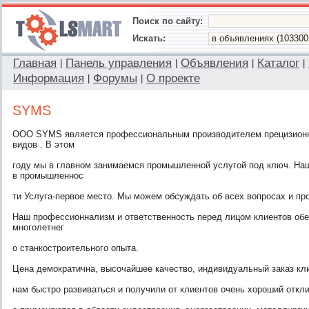
Поиск по сайту:
Искать:
Главная
Панель управления
Объявления
Каталог
|
|
|
|
Информация
Форумы
О проекте
|
|
SYMS
ООО SYMS является профессиональным производителем прецизионн
видов . В этом
году мы в главном занимаемся промышленной услугой под ключ. На
в промышленнос
ти Услуга-первое место. Мы можем обсуждать об всех вопросах и пр
Наш профессионнализм и ответственность перед лицом клиентов обе
многолетнег
о станкостроительного опыта.
Цена демократична, высочайшее качество, индивидуальный заказ кл
нам быстро развиваться и получили от клиентов очень хороший откл