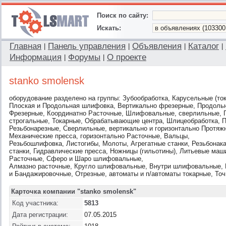
Поиск по сайту:
Искать:
Главная
Панель управления
Объявления
Каталог
|
|
|
|
Информация
Форумы
О проекте
|
|
stanko smolensk
оборудование разделено на группы: Зубообработка, Карусельные (то
Плоская и Продольная шлифовка, Вертикально фрезерные, Продоль
Фрезерные, Координатно Расточные, Шлифовальные, сверлильные, 
строгальные, Токарные, Обрабатывающие центра, Шлицеобработка, 
Резьбонарезные, Сверлильные, вертикально и горизонтально Протяжн
Механические пресса, горизонтально Расточные, Вальцы,
Резьбошлифовка, Листогибы, Молоты, Агрегатные станки, Резьбонак
станки, Гидравлические пресса, Ножницы (гильотины), Литьевые ма
Расточные, Сферо и Шаро шлифовальные,
Алмазно расточные, Кругло шлифовальные, Внутри шлифовальные,
и Бандажировочные, Отрезные, автоматы и п/автоматы токарные, То
Карточка компании "stanko smolensk"
Код участника:
5813
Дата регистрации:
07.05.2015