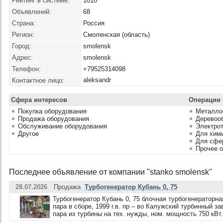
Рейтинг в системе:
1018
Объявлений:
68
Страна:
Россия
Регион:
Смоленская (область)
Город:
smolensk
Адрес:
smolensk
Телефон:
+79525314098
aleksandr
Контактное лицо:
Сфера интересов
Операции 
Покупка оборудования
Металло
Продажа оборудования
Деревоо
Обслуживание оборудования
Электрот
Другое
Для хим
Для сфе
Прочее 
Последнее объявление от компании "stanko smolensk"
28.07.2026
Продажа
Турбогенератор Кубань 0, 75
Турбогенератор Кубань 0, 75 блочная турбогенераторна
пара в сборе, 1999 г.в. пр – во Калужский турбинный з
пара из турбины на тех. нужды, ном. мощность 750 кВт.