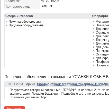
Телефон:
89179116205
ВИКТОР
Контактное лицо:
Сфера интересов
Операции 
Покупка оборудования
Металло
Продажа оборудования
Электрот
Транспор
Складско
Для лег
Техника 
Для хим
Для доб
Полигра
Оснащен
Для сфе
Професс
Прочее 
Последнее объявление от компании "СТАНКИ ЛЮБЫЕ Б/
25.11.2024
Архив
Продаю станок п/автомат токарный 1П756ДФ
Полуавтомат токарный патронный 1П756ДФ3. в наличии 2шт. Не к
эксплуатация. Локация Башкирия. Подробные фото по запросу. Цен
Возможна доставка. Торг.
Внимание!