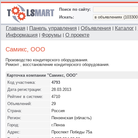
Поиск по сайту:
Искать:
Главная
Панель управления
Объявления
Каталог
|
|
|
|
Информация
Форумы
О проекте
|
|
Самикс, ООО
Производство кондитерского оборудования.
Ремонт , восстановление кондитерского оборудования.
Карточка компании "Самикс, ООО"
Код участника:
4793
Дата регистрации:
28.03.2013
Рейтинг в системе:
4710
Объявлений:
29
Страна:
Россия
Регион:
Пензенская (область)
Город:
г.Пенза
Адрес:
Проспект Победы 75а