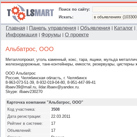
Поиск по сайту:
Искать:
Главная
Панель управления
Объявления
Каталог
|
|
|
|
Информация
Форумы
О проекте
|
|
Альбатрос, ООО
Металлопрокат, уголь каменный, кокс, тара, ящики, мульда металлич
железнодорожные, танк-контейнеры, емкости, резервуары, цистерны
ООО Альбатрос
Россия, Челябинская область, г. Челябинск
8-963-073-51-39, 8-932-019-04-80, 8-951-447-99-41
ilbaev39@mail.ru, ildar.ilbaev@yandex.ru.
Skype: ilbaev230270
Карточка компании "Альбатрос, ООО"
Код участника:
3508
Дата регистрации:
22.03.2011
Рейтинг в системе:
17
Объявлений:
17