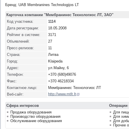
Бренд: UAB Membranines Technologijos LT
Карточка компании "Мембранинес Технологиос ЛТ, ЗАО"
Код участника:
1114
Дата регистрации:
18.05.2008
Рейтинг в системе:
3171
Объявлений:
27
Пресс-релизов:
11
Страна:
Литва
Город:
Klaipeda
Адрес:
ул.Майну, 6
Телефон:
+370 (680)49076
Факс:
+370 46218334
Контактное лицо:
Мембранинес Технологиос ЛТ
http://www.mtlt.lt
Веб-сайт:
Сфера интересов
Операции 
Продажа оборудования
Для пищ
Производство оборудования
Для хим
Обслуживание оборудования
Для доб
Прочее 