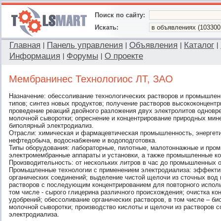
Поиск по сайту:
Искать:
Главная
Панель управления
Объявления
Каталог
|
|
|
|
Информация
Форумы
О проекте
|
|
Мембранинес Технологиос ЛТ, ЗАО
Назначение: обессоливание технологических растворов и промышлен
типов; синтез новых продуктов; получение растворов высококонцент
проведение реакций двойного разложения двух электролитов одновре
молочной сыворотки; опреснение и концентрирование природных мин
биполярный электродиализ.
Отрасли: химическая и фармацевтическая промышленность, энергети
нефтедобыча, водоснабжение и водоподготовка.
Типы оборудования: лабораторные, пилотные, малотоннажные и пр
электромембранные аппараты и установки, а также промышленные к
Производительность: от нескольких литров в час до промышленных 
Промышленные технологии с применением электродиализа: эффекти
органических соединений; выделение чистой щелочи из сточных вод 
растворов с последующим концентрированием для повторного исполь
том числе - сырого глицерина различного происхождения; очистка ко
удобрений; обессоливание органических растворов, в том числе – би
молочной сыворотки; производство кислоты и щелочи из растворов 
электродиализа.