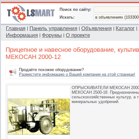
Поиск по сайту:
Искать:
Главная
Панель управления
Объявления
Каталог
|
|
|
|
Информация
Форумы
О проекте
|
|
Прицепное и навесное оборудование, культи
МЕКОСАН 2000-12
Продаёте похожее оборудование?
Разместите инфомацию о Вашей компании на этой странице!
ОПРЫСКИВАТЕЛИ МЕКОСАН 2000-1
МЕКОСАН 2500-18. Предназначены
сельскохозяйственных культур, а 
минеральных удобрений.