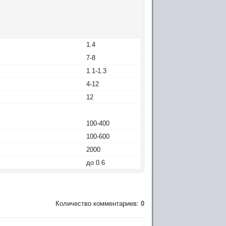
1.4
7-8
1.1-1.3
4-12
12
100-400
100-600
2000
до 0.6
Количество комментариев:
0