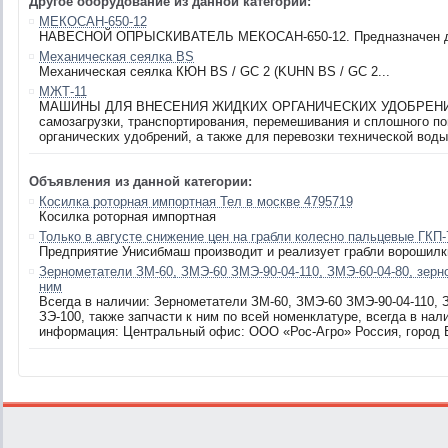
Другое оборудование из данной категории:
МЕКОСАН-650-12
НАВЕСНОЙ ОПРЫСКИВАТЕЛЬ МЕКОСАН-650-12. Предназначен для
Механическая сеялка BS
Механическая сеялка КЮН BS / GC 2 (KUHN BS / GC 2...
МЖТ-11
МАШИНЫ ДЛЯ ВНЕСЕНИЯ ЖИДКИХ ОРГАНИЧЕСКИХ УДОБРЕНИЙ М
самозагрузки, транспортирования, перемешивания и сплошного п
органических удобрений, а также для перевозки технической воды
Объявления из данной категории:
Косилка роторная импортная Тел в москве 4795719
Косилка роторная импортная
Только в августе снижение цен на грабли колесно пальцевые ГКП-7
Предприятие Унисибмаш производит и реализует грабли ворошилки
Зернометатели ЗМ-60, ЗМЭ-60 ЗМЭ-90-04-110, ЗМЭ-60-04-80, зерно
ним
Всегда в наличии: Зернометатели ЗМ-60, ЗМЭ-60 ЗМЭ-90-04-110, З
ЗЭ-100, также запчасти к ним по всей номенклатуре, всегда в нал
информация: Центральный офис: ООО «Рос-Агро» Россия, город Во