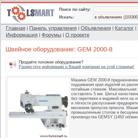
Поиск по сайту:
Искать:
Главная
Панель управления
Объявления
Каталог
|
|
|
|
Информация
Форумы
О проекте
|
|
Швейное оборудование: GEM 2000-8
Продаёте похожее оборудование?
Разместите инфомацию о Вашей компании на этой странице!
Машина GEM 2000-8 предназначена
подшивания края изделий из разл
потайным стежком. Максимальная
составлять 5 мм. Шитьё качествен
без перетяжки и видимой нити на 
и лёгкости распускания предварит
механизм пропуска прокола. Маши
промышленным столом и бесшумн
производства GEMSY (1450 об/мин,