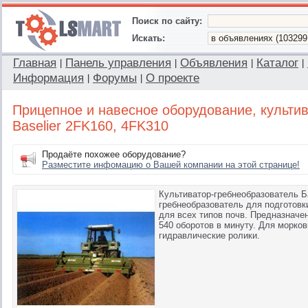
Поиск по сайту:
Искать:
Главная
Панель управления
Объявления
Каталог
|
|
|
|
Информация
Форумы
О проекте
|
|
Прицепное и навесное оборудование, культи
Baselier 2FK160, 4FK310
Продаёте похожее оборудование?
Разместите инфомацию о Вашей компании на этой странице!
Культиватор-гребнеобразователь Ба
гребнеобразователь для подготовк
для всех типов почв. Предназначе
540 оборотов в минуту. Для морко
гидравлические ролики.