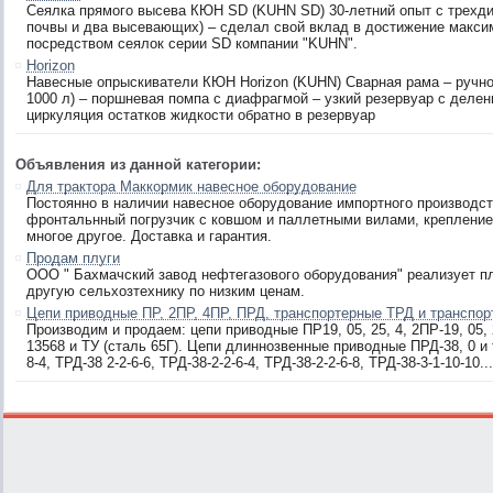
Сеялка прямого высева КЮН SD (KUHN SD) 30-летний опыт с трехди
почвы и два высевающих) – сделал свой вклад в достижение максим
посредством сеялок серии SD компании "KUHN".
Horizon
Навесные опрыскиватели КЮН Horizon (KUHN) Сварная рама – ручно
1000 л) – поршневая помпа с диафрагмой – узкий резервуар с делени
циркуляция остатков жидкости обратно в резервуар
Объявления из данной категории:
Для трактора Маккормик навесное оборудование
Постоянно в наличии навесное оборудование импортного производс
фронтальнный погрузчик с ковшом и паллетными вилами, крепление 
многое другое. Доставка и гарантия.
Продам плуги
ООО " Бахмачский завод нефтегазового оборудования" реализует плу
другую сельхозтехнику по низким ценам.
Цепи приводные ПР, 2ПР, 4ПР, ПРД, транспортерные ТРД и транспо
Производим и продаем: цепи приводные ПР19, 05, 25, 4, 2ПР-19, 05, 
13568 и ТУ (сталь 65Г). Цепи длиннозвенные приводные ПРД-38, 0 и т
8-4, ТРД-38 2-2-6-6, ТРД-38-2-2-6-4, ТРД-38-2-2-6-8, ТРД-38-3-1-10-10...