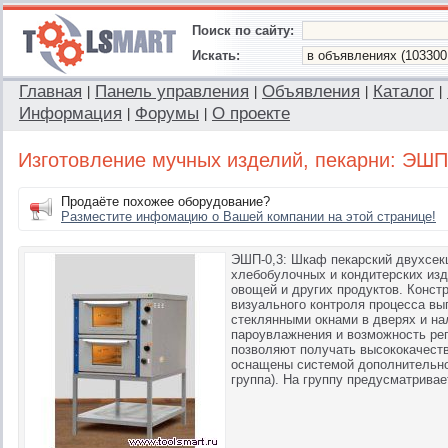
Поиск по сайту:
Искать:
Главная
Панель управления
Объявления
Каталог
|
|
|
|
Информация
Форумы
О проекте
|
|
Изготовление мучных изделий, пекарни: ЭШП
Продаёте похожее оборудование?
Разместите инфомацию о Вашей компании на этой странице!
ЭШП-0,3: Шкаф пекарский двухсек
хлебобулочных и кондитерских изд
овощей и других продуктов. Конст
визуального контроля процесса вы
стеклянными окнами в дверях и н
пароувлажнения и возможность ре
позволяют получать высококачест
оснащены системой дополнительно
группа). На группу предусматрива