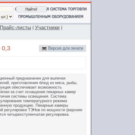
Прайс-листы
Участники
|
|
 0,3
Версия для печати
ционный предназначен для выпечки
елий, приготовления блюд из мяса, рыбы,
рукция обеспечивает возможность
печки за счет оснащения пекарных камер
аличия системы освещения. Система
гулирования температурного режима
венную продукцию. Пекарные камеры
й регулировки ТЭНов по мощности (верхняя
ется четырехступенчатая регулировка.