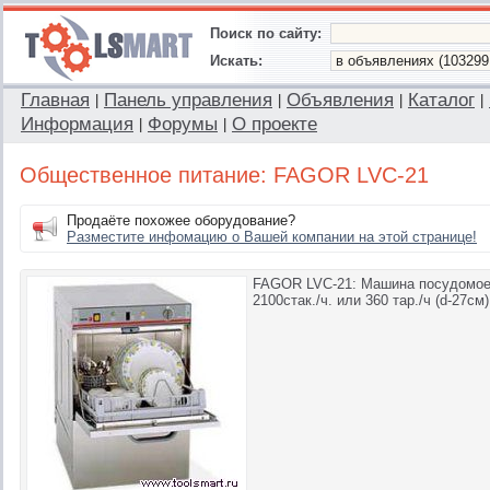
Поиск по сайту:
Искать:
Главная
Панель управления
Объявления
Каталог
|
|
|
|
Информация
Форумы
О проекте
|
|
Общественное питание: FAGOR LVC-21
Продаёте похожее оборудование?
Разместите инфомацию о Вашей компании на этой странице!
FAGOR LVC-21: Машина посудомоеч
2100стак./ч. или 360 тар./ч (d-27см).