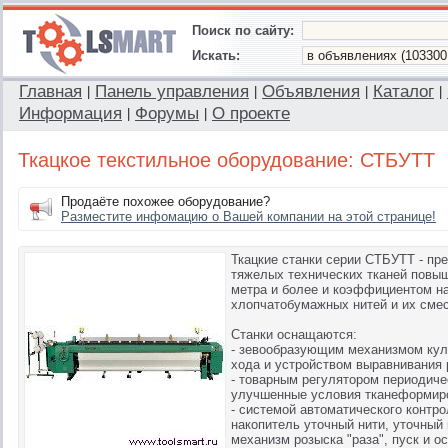
Поиск по сайту:
Искать:
Главная
Панель управления
Объявления
Каталог
|
|
|
|
Информация
Форумы
О проекте
|
|
Ткацкое текстильное оборудование: СТБУТТ
Продаёте похожее оборудование?
Разместите инфомацию о Вашей компании на этой странице!
Ткацкие станки серии СТБУТT - пр
тяжелых технических тканей повыше
метра и более и коэффициентом на
хлопчатобумажных нитей и их смес
Станки оснащаются:
- зевообразующим механизмом кула
хода и устройством выравнивания 
- товарным регулятором периодич
улучшенные условия тканеформир
- системой автоматического контро
накопитель уточный нити, уточный
механизм розыска "раза", пуск и ос