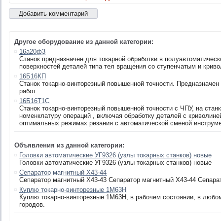
Другое оборудование из данной категории:
16а20ф3
Станок предназначен для токарной обработки в полуавтоматичес
поверхностей деталей типа тел вращения со ступенчатым и кри
16Б16КП
Станок токарно-винторезный повышенной точности. Предназначен
работ.
16Б16Т1С
Станок токарно-винторезный повышенной точности с ЧПУ, на ста
номенклатуру операций , включая обработку деталей с криволине
оптимальных режимах резания с автоматической сменой инструме
Объявления из данной категории:
Головки автоматические УГ9326 (узлы токарных станков) новые
Головки автоматические УГ9326 (узлы токарных станков) новые
Сепаратор магнитный Х43-44
Сепаратор магнитный Х43-43 Сепаратор магнитный Х43-44 Сепара
Куплю токарно-винторезные 1М63Н
Куплю токарно-винторезные 1М63Н, в рабочем состоянии, в любом
городов.