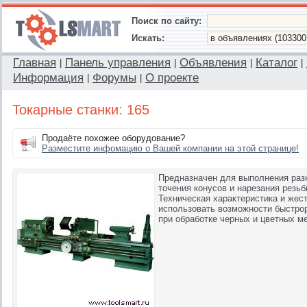
Поиск по сайту:
Искать:
Главная
Панель управления
Объявления
Каталог
|
|
|
|
Информация
Форумы
О проекте
|
|
Токарные станки: 165
Продаёте похожее оборудование?
Разместите инфомацию о Вашей компании на этой странице!
Предназначен для выполнения разн
точения конусов и нарезания резь
Техническая характеристика и жес
использовать возможности быстро
при обработке черных и цветных м