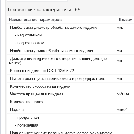
Технические характеристики 165
Наименование параметров
Ед.изм.
Наибольший диаметр обрабатываемого изделия:
мм.
- над станиной
- над суппортом
Наибольшая длина обрабатываемого изделия
мм.
Диаметр цилиндрического отверстия в шпинделе (не
мм.
менее)
Конец шпинделя по ГОСТ 12595-72
Высота резца, устанавливаемого в резцедержателе
мм.
Количество скоростей шпинделя
Частота вращения шпинделя
об/мин
Количество подач
Подача:
мм/об
- продольная
- поперечная
Наибольшее усилие резания, допускаемое механизмом