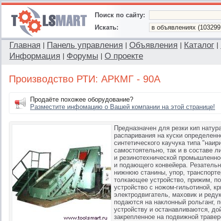
Поиск по сайту:
Искать:
Главная
Панель управления
Объявления
Каталог
|
|
|
|
Информация
Форумы
О проекте
|
|
Производство РТИ: АРКМГ - 90А
Продаёте похожее оборудование?
Разместите инфомацию о Вашей компании на этой странице!
Предназначен для резки кип натур
распаривания на куски определенно
синтетического каучука типа "наир
самостоятельно, так и в составе л
и резинотехнической промышленнос
и подающего конвейера. Резатель
нижнюю станины, упор, транспортер
толкающее устройство, прижим, п
устройство с ножом-гильотиной, к
электродвигатель, маховик и редук
подаются на наклонный рольганг, 
устройству и останавливаются, до
закрепленное на подвижной травер