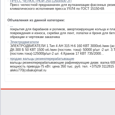
ПРЕСС ЧЕЛЮСТНОЙ 250-1260х600 2П
Пресс челюстной предназначен для вулканизации фасонных рези
климатического исполнения пресса УХЛ4 по ГОСТ 15150-69.
Объявления из данной категории:
...
покрытия для барабанов и роликов, амортизирующие кольца и пла
повреждения и износа, скребки для лент, лопатки и броня для бе
образцам и чертежам заказчика
Электродвигатели
ЭЛЕКТРОДВИГАТЕЛИ 1.Тип 4 АН 315 Н-6 160 КВТ 3000об./мин (аси
ДК-300 Б 50 КВТ 1500 об./мин (постоян. тока)- 50000 р/шт -2 шт. 3
(постоян.тока)-125000р/шт-2 шт. 4.Кранов 17 КВТ 735/2000...
продаю вальцы резиноперерабатыващие
вальцы резиноперерабатывающие рафинирующие диам. валка 600
мощность привода-75 кВт. цена 350 тыс. руб. тел. +37529 3112815 
aleks770(cobaka)mail.ru