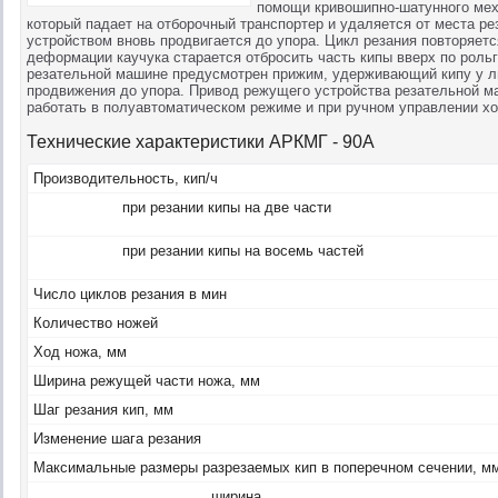
помощи кривошипно-шатунного меха
который падает на отборочный транспортер и удаляется от места р
устройством вновь продвигается до упора. Цикл резания повторяетс
деформации каучука старается отбросить часть кипы вверх по рольг
резательной машине предусмотрен прижим, удерживающий кипу у л
продвижения до упора. Привод режущего устройства резательной м
работать в полуавтоматическом режиме и при ручном управлении хо
Технические характеристики АРКМГ - 90А
Производительность, кип/ч
при резании кипы на две части
при резании кипы на восемь частей
Число циклов резания в мин
Количество ножей
Ход ножа, мм
Ширина режущей части ножа, мм
Шаг резания кип, мм
Изменение шага резания
Максимальные размеры разрезаемых кип в поперечном сечении, мм
ширина