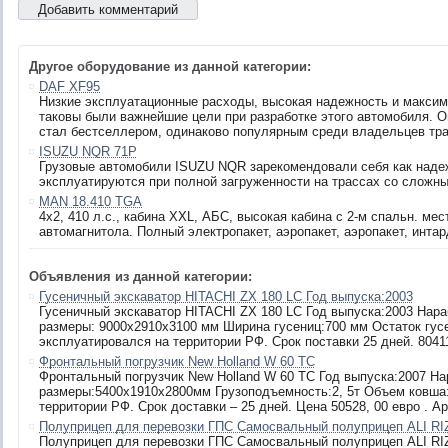
Другое оборудование из данной категории:
DAF XF95
Низкие эксплуатационные расходы, высокая надежность и максим
таковы были важнейшие цели при разработке этого автомобиля. О
стал бестселлером, одинаково популярным среди владельцев тра
ISUZU NQR 71P
Грузовые автомобили ISUZU NQR зарекомендовали себя как наде
эксплуатируются при полной загруженности на трассах со сложн
MAN 18.410 TGA
4х2, 410 л.с., кабина XXL, АБС, высокая кабина с 2-м спальн. мес
автомагнитола. Полный электропакет, аэропакет, аэропакет, интар
Объявления из данной категории:
Гусеничный экскаватор HITACHI ZX 180 LC Год выпуска:2003
Гусеничный экскаватор HITACHI ZX 180 LC Год выпуска:2003 Нараб
размеры: 9000х2910х3100 мм Ширина гусениц:700 мм Остаток гус
эксплуатировался на территории РФ. Срок поставки 25 дней. 80411
Фронтальный погрузчик New Holland W 60 TC
Фронтальный погрузчик New Holland W 60 TC Год выпуска:2007 Нар
размеры:5400x1910x2800мм Грузоподъемность:2, 5т Объем ковша:
территории РФ. Срок доставки – 25 дней. Цена 50528, 00 евро . А
Полуприцеп для перевозки ГПС Самосвальный полуприцеп ALI R
Полуприцеп для перевозки ГПС Самосвальный полуприцеп ALI RI