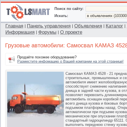
Поиск по сайту:
Искать:
Главная
Панель управления
Объявления
Каталог
|
|
|
|
Информация
Форумы
О проекте
|
|
Грузовые автомобили: Cамосвал КАМАЗ 4528
Продаёте похожее оборудование?
Разместите инфомацию о Вашей компании на этой странице!
Cамосвал КАМАЗ 4528 - 21 предна
строительных, промышленных и се
автомобиля имеет желобообразную 
способствует снижению налипания 
днища в задней части кузова, в от
позволяет перевозить длинномерны
автомобиль оснащен коробкой пере
всего днища кузова и боковых бор
подъемом платформы назад. Откры
автоматически при подъеме кузова 
механическое при опускании плат
стандартный гидроцилиндр 65111. 
выполнить переднюю стенку кузов