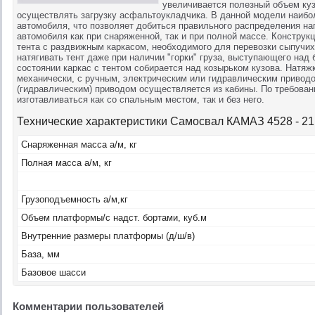
увеличивается полезный объем куз
осуществлять загрузку асфальтоукладчика. В данной модели наибо
автомобиля, что позволяет добиться правильного распределения на
автомобиля как при снаряженной, так и при полной массе. Конструк
тента с раздвижным каркасом, необходимого для перевозки сыпучих
натягивать тент даже при наличии "горки" груза, выступающего на
состоянии каркас с тентом собирается над козырьком кузова. Натяж
механически, с ручным, электрическим или гидравлическим привод
(гидравлическим) приводом осуществляется из кабины. По требован
изготавливаться как со спальным местом, так и без него.
Технические характеристики Cамосвал КАМАЗ 4528 - 21
Снаряженная масса а/м, кг
Полная масса а/м, кг
Грузоподъемность а/м,кг
Объем платформы/c надст. бортами, куб.м
Внутренние размеры платформы (д/ш/в)
База, мм
Базовое шасси
Комментарии пользователей