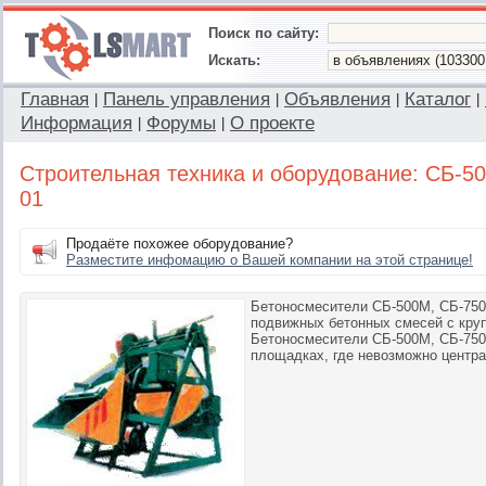
Поиск по сайту:
Искать:
Главная
Панель управления
Объявления
Каталог
|
|
|
|
Информация
Форумы
О проекте
|
|
Строительная техника и оборудование: СБ-5
01
Продаёте похожее оборудование?
Разместите инфомацию о Вашей компании на этой странице!
Бетоносмесители СБ-500М, СБ-750
подвижных бетонных смесей с кру
Бетоносмесители СБ-500М, СБ-750
площадках, где невозможно центра