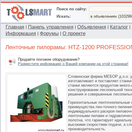
Поиск по сайту:
Искать:
Главная
Панель управления
Объявления
Каталог
|
|
|
|
Информация
Форумы
О проекте
|
|
Ленточные пилорамы: HTZ-1200 PROFESSIO
Продаёте похожее оборудование?
Разместите инфомацию о Вашей компании на этой странице!
Словенская фирма МЕБОР д.о.о. у
изготавливает и поставляет станк
станки являются продуктом много-
конструировании лесопильной тех
решения и совершенные лесопильн
Горизонтальные ленточнопильные 
преимущества лен-точного пиления
индивидуального раскроя пиловочн
ленточными пилами и гидравличес
полотна, что гарантирует идеальн
высокими скоростями подачи, а с
производительность.