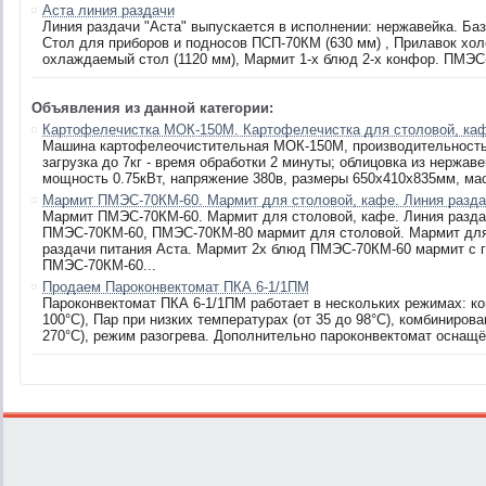
Аста линия раздачи
Линия раздачи "Аста" выпускается в исполнении: нержавейка. Баз
Стол для приборов и подносов ПСП-70КМ (630 мм) , Прилавок хо
охлаждаемый стол (1120 мм), Мармит 1-х блюд 2-х конфор. ПМЭС-
Объявления из данной категории:
Картофелечистка МОК-150М. Картофелечистка для столовой, ка
Машина картофелеочистительная МОК-150М, производительность 
загрузка до 7кг - время обработки 2 минуты; облицовка из нержа
мощность 0.75кВт, напряжение 380в, размеры 650х410х835мм, мас
Мармит ПМЭС-70КМ-60. Мармит для столовой, кафе. Линия разда
Мармит ПМЭС-70КМ-60. Мармит для столовой, кафе. Линия разда
ПМЭС-70КМ-60, ПМЭС-70КМ-80 мармит для столовой. Мармит дл
раздачи питания Аста. Мармит 2х блюд ПМЭС-70КМ-60 мармит с 
ПМЭС-70КМ-60...
Продаем Пароконвектомат ПКА 6-1/1ПМ
Пароконвектомат ПКА 6-1/1ПМ работает в нескольких режимах: кон
100°С), Пар при низких температурах (от 35 до 98°С), комбиниров
270°С), режим разогрева. Дополнительно пароконвектомат оснащ