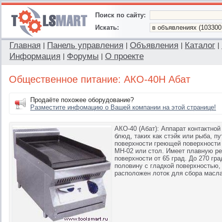
Поиск по сайту:
Искать:
Главная
Панель управления
Объявления
Каталог
|
|
|
|
Информация
Форумы
О проекте
|
|
Общественное питание: АКО-40Н Абат
Продаёте похожее оборудование?
Разместите инфомацию о Вашей компании на этой странице!
АКО-40 (Абат): Аппарат контактно
блюд, таких как стэйк или рыба, п
поверхности греющей поверхности 
МН-02 или стол. Имеет плавную р
поверхности от 65 град. До 270 гр
половину с гладкой поверхностью,
расположен лоток для сбора масла