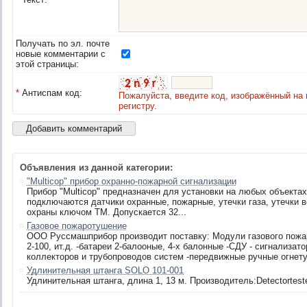
Получать по эл. почте
новые комментарии с
этой страницы:
*
Антиспам код:
Пожалуйста, введите код, изображённый на 
регистру.
Объявления из данной категории:
"Multicop" прибор охранно-пожарной сигнализации
Прибор "Multicop" предназначен для установки на любых объекта
подключаются датчики охранные, пожарные, утечки газа, утечки в
охраны ключом ТМ. Допускается 32...
Газовое пожаротушение
ООО Руссмашприбор производит поставку: Модули газового пожаро
2-100, ит.д. -батареи 2-балооные, 4-х балонные -СДУ - сигнализат
коллекторов и трубопроводов систем -передвижные ручные огнету
Удлинительная штанга SOLO 101-001
Удлинительная штанга, длина 1, 13 м. Производитель:Detectortest