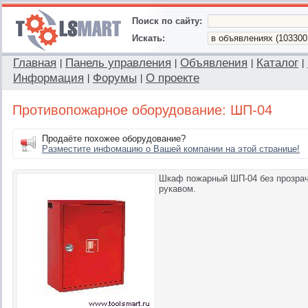
Поиск по сайту:
Искать:
Главная
Панель управления
Объявления
Каталог
|
|
|
|
Информация
Форумы
О проекте
|
|
Противопожарное оборудование: ШП-04
Продаёте похожее оборудование?
Разместите инфомацию о Вашей компании на этой странице!
Шкаф пожарный ШП-04 без прозрач
рукавом.