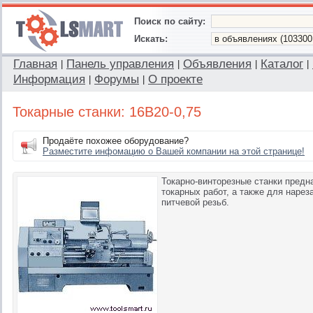
Поиск по сайту:
Искать:
Главная
Панель управления
Объявления
Каталог
|
|
|
|
Информация
Форумы
О проекте
|
|
Токарные станки: 16В20-0,75
Продаёте похожее оборудование?
Разместите инфомацию о Вашей компании на этой странице!
Токарно-винторезные станки пред
токарных работ, а также для наре
питчевой резьб.