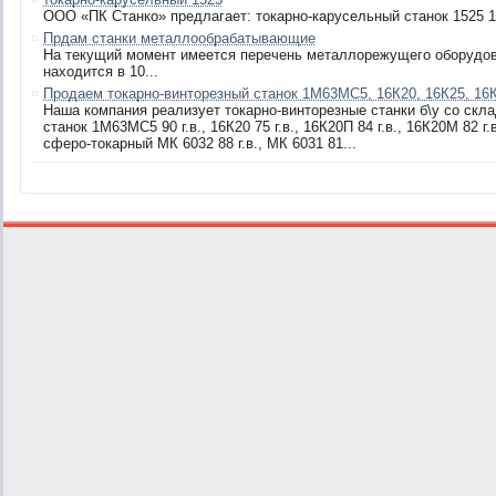
ООО «ПК Станко» предлагает: токарно-карусельный станок 1525 1
Прдам станки металлообрабатывающие
На текущий момент имеется перечень металлорежущего оборудо
находится в 10...
Продаем токарно-винторезный станок 1М63МС5, 16К20, 16К25, 16
Наша компания реализует токарно-винторезные станки б\у со скла
станок 1М63МС5 90 г.в., 16К20 75 г.в., 16К20П 84 г.в., 16К20М 82 г.в
сферо-токарный МК 6032 88 г.в., МК 6031 81...