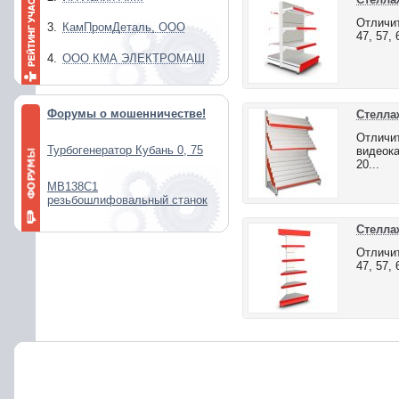
Отличит
3.
КамПромДеталь, ООО
47, 57,
4.
ООО КМА ЭЛЕКТРОМАШ
Форумы о мошенничестве!
Стелла
Отличит
Турбогенератор Кубань 0, 75
видеока
20...
МВ138С1
резьбошлифовальный станок
Стелла
Отличит
47, 57,