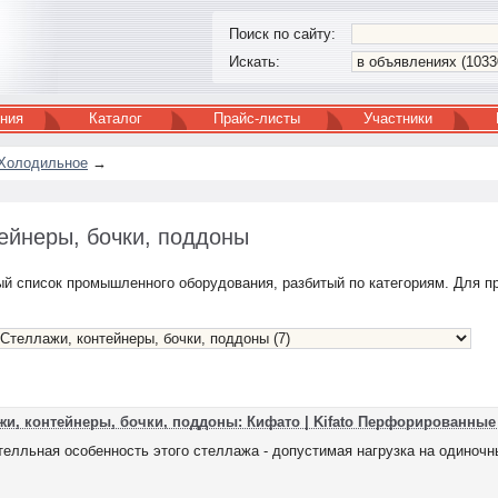
Поиск по сайту:
Искать:
ния
Каталог
Прайс-листы
Участники
 Холодильное
→
ейнеры, бочки, поддоны
ый список промышленного оборудования, разбитый по категориям. Для 
жи, контейнеры, бочки, поддоны: Кифато | Kifato Перфорированные
елльная особенность этого стеллажа - допустимая нагрузка на одиночный 