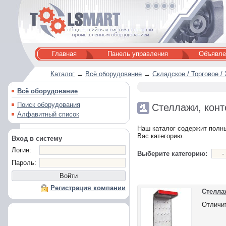
Главная
Панель управления
Объявле
Каталог
→
Всё оборудование
→
Складское / Торговое /
Всё оборудование
Поиск оборудования
Стеллажи, конт
Алфавитный список
Наш каталог содержит полн
Вас категорию.
Вход в систему
Логин:
Выберите категорию:
Пароль:
Регистрация компании
Стелла
Отличит