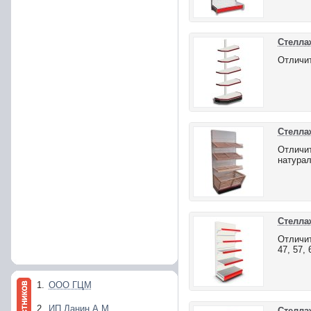
Стелла
Отличит
Стелла
Отличит
натурал
Стелла
Отличит
47, 57,
1.
ООО ГЦМ
2.
ИП Ланин А.М.
Стелла