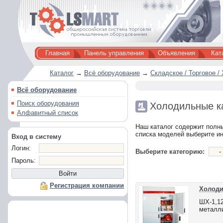
Главная
Панель управления
Объявления
Кат
Каталог
→
Всё оборудование
→
Складское / Торговое /
Всё оборудование
Поиск оборудования
Холодильные 
Алфавитный список
Наш каталог содержит полны
списка моделей выберите и
Вход в систему
Логин:
Выберите категорию:
Пароль:
Регистрация компании
Холоди
ШХ-1,1
металли