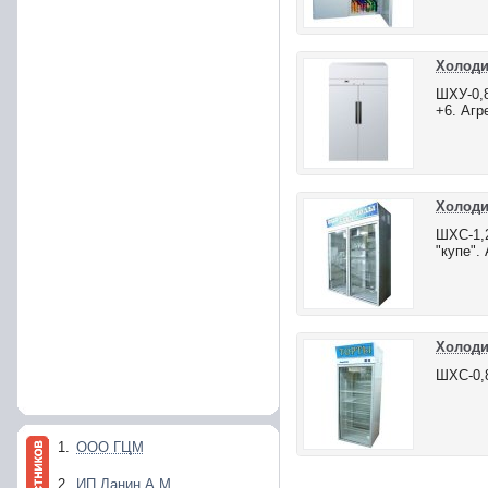
Холоди
ШХУ-0,
+6. Агр
Холоди
ШХС-1,
"купе".
Холоди
ШХС-0,8
1.
ООО ГЦМ
2.
ИП Ланин А.М.