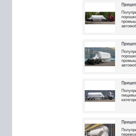
Прицеп
Полупри
порошко
промышл
автомоб
Прицеп
Полупри
порошко
промышл
автомоб
Прицеп
Полупри
пищевых
категор
Прицеп
Полупр
перевоз