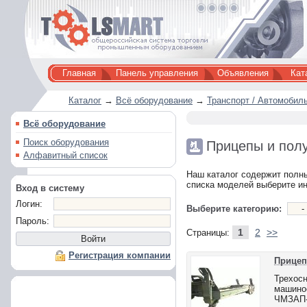
Главная
Панель управления
Объявления
Кат
Каталог
→
Всё оборудование
→
Транспорт / Автомобил
Всё оборудование
Поиск оборудования
Прицепы и пол
Алфавитный список
Наш каталог содержит полны
списка моделей выберите и
Вход в систему
Логин:
Выберите категорию:
Пароль:
1
2
>>
Страницы:
Регистрация компании
Прицеп
Трехос
машинос
ЧМЗАП-