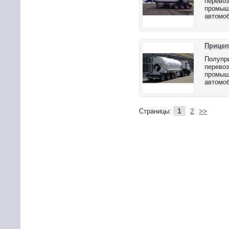
перевоз
промышл
автомоб
Прицеп
Полупри
перевоз
промышл
автомоб
1
2
>>
Страницы: