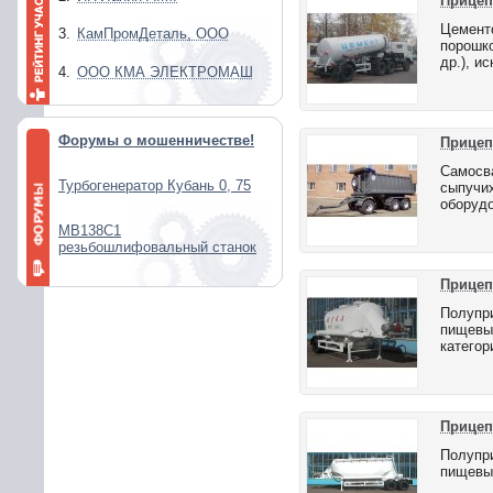
Прицеп
Цементо
3.
КамПромДеталь, ООО
порошко
др.), и
4.
ООО КМА ЭЛЕКТРОМАШ
Форумы о мошенничестве!
Прицеп
Самосва
Турбогенератор Кубань 0, 75
сыпучих
оборудо
МВ138С1
резьбошлифовальный станок
Прицеп
Полупри
пищевых
категор
Прицеп
Полупри
пищевых