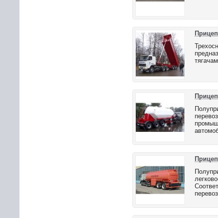
Прицеп
Трехосн
предназ
тягачам
Прицеп
Полупри
перевоз
промышл
автомоб
Прицеп
Полупри
легково
Соответ
перевоз