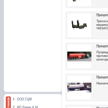
Прицеп
Трехос
машинос
ЧМЗАП-
Прицеп
Пуприце
противо
категор
Прицеп
Назначе
1.
ООО ГЦМ
2.
ИП Ланин А.М.