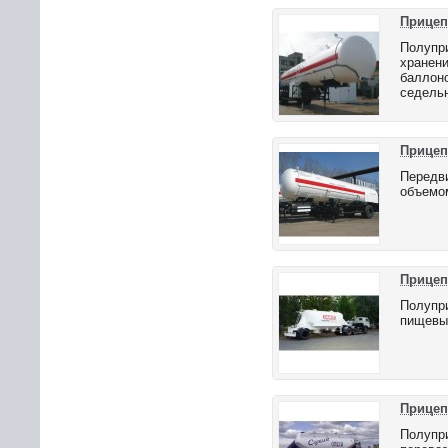
Прицеп
Полупри
хранен
баллоно
седельн
Прицеп
Передв
объемом
Прицеп
Полупри
пищевых
Прицеп
Полупри