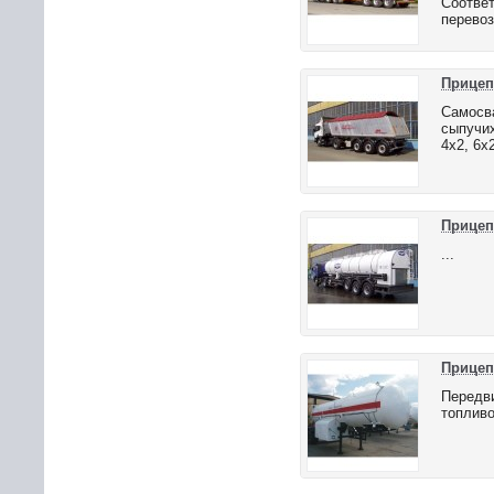
Соответ
перевоз
Прицеп
Самосв
сыпучих
4х2, 6х2
Прицеп
...
Прицеп
Передви
топливо