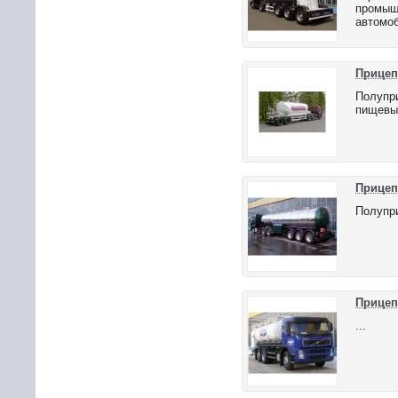
промышл
автомоб
Прицеп
Полупри
пищевых
Прицеп
Полупр
Прицеп
...