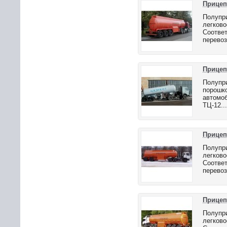
Прицеп
Полупри
легково
Соответ
перевоз
Прицеп
Полупри
порошко
автомоб
ТЦ-12...
Прицеп
Полупри
легково
Соответ
перевоз
Прицеп
Полупри
легково