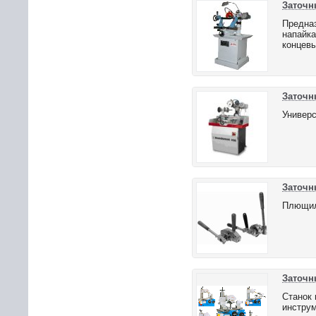
Заточн
Предназ
напайка
концевы
Заточн
Универс
Заточны
Плющил
Заточн
Станок 
инструм