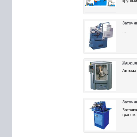
кругами
Заточны
...
Заточн
Автомат
Заточн
Заточка
граням.