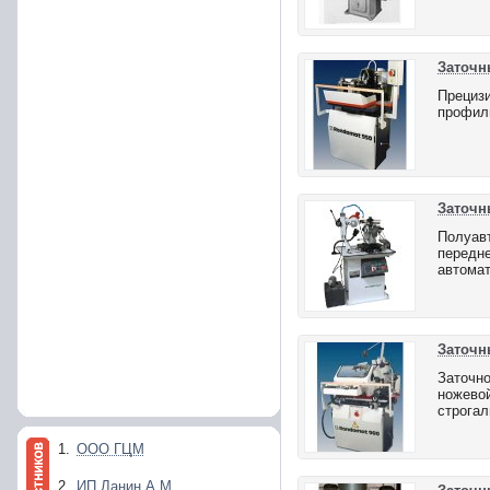
Заточн
Прецизи
профиль
Заточн
Полуавт
передне
автома
Заточн
Заточно
ножевой
строгал
1.
ООО ГЦМ
2.
ИП Ланин А.М.