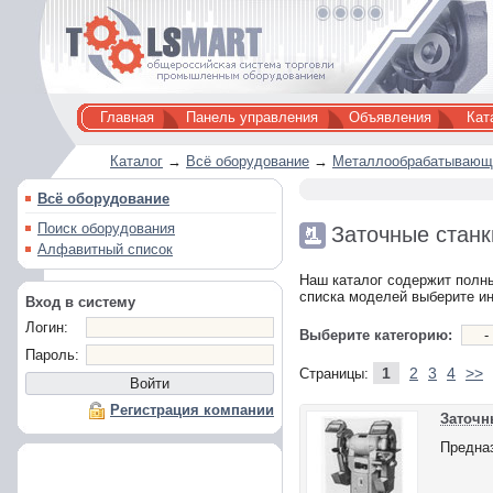
Главная
Панель управления
Объявления
Кат
Каталог
→
Всё оборудование
→
Металлообрабатывающе
Всё оборудование
Поиск оборудования
Заточные станк
Алфавитный список
Наш каталог содержит полны
списка моделей выберите и
Вход в систему
Логин:
Выберите категорию:
Пароль:
1
2
3
4
>>
Страницы:
Регистрация компании
Заточн
Предназ