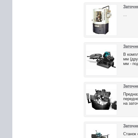
Заточн
...
Заточн
В компл
мм (дру
мм - по
Заточн
Предназ
передне
на зато
Заточн
Станок 