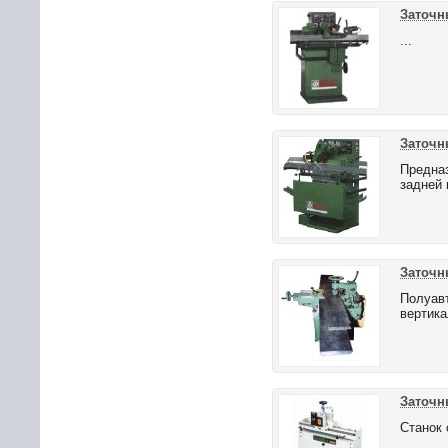
Заточн
...
Заточны
Предназ
задней 
Заточн
Полуав
вертик
Заточн
Станок 