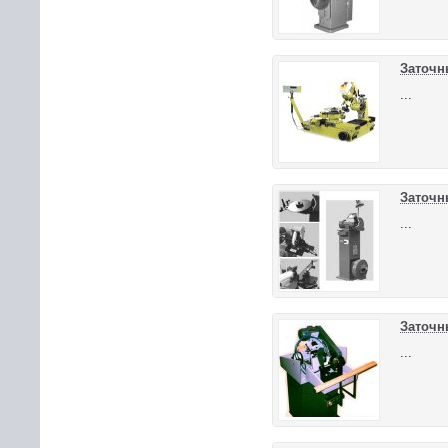
Заточн
...
Заточн
...
Заточн
...