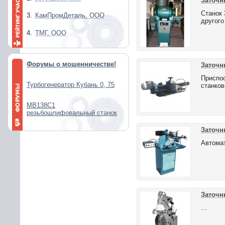
Заточн
Станок
3.
КамПромДеталь, ООО
другого
4.
ТМГ, ООО
Форумы о мошенничестве!
Заточны
Приспос
Турбогенератор Кубань 0, 75
станков
МВ138С1
резьбошлифовальный станок
Заточн
Автомат
Заточн
...