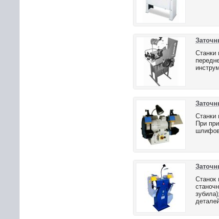
Заточн
Станки
передне
инструм
Заточн
Станки 
При пр
шлифов
Заточн
Станок 
станочн
зубила)
деталей